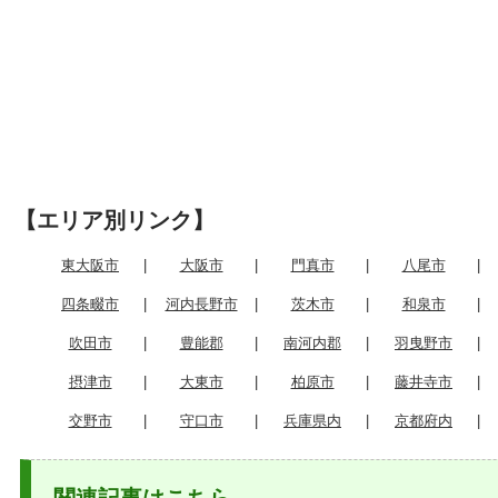
【エリア別リンク】
東大阪市
|
大阪市
|
門真市
|
八尾市
|
四条畷市
|
河内長野市
|
茨木市
|
和泉市
|
吹田市
|
豊能郡
|
南河内郡
|
羽曳野市
|
摂津市
|
大東市
|
柏原市
|
藤井寺市
|
交野市
|
守口市
|
兵庫県内
|
京都府内
|
関連記事はこちら