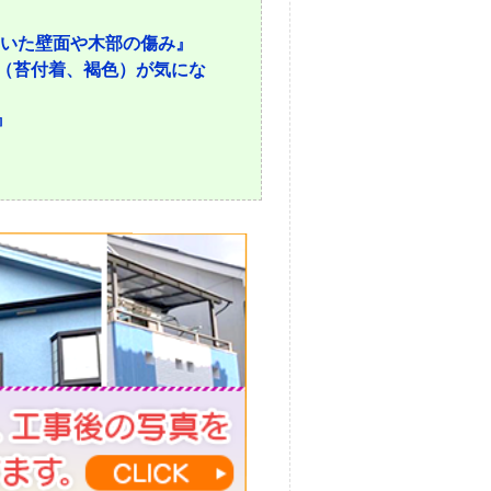
いた壁面や木部の傷み』
（苔付着、褐色）が気にな
』