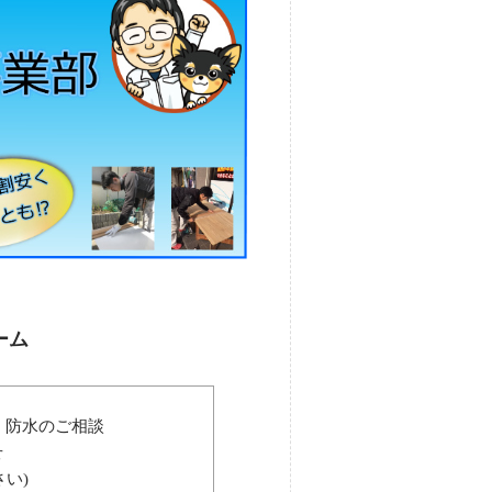
ーム
・防水のご相談
せ
い)