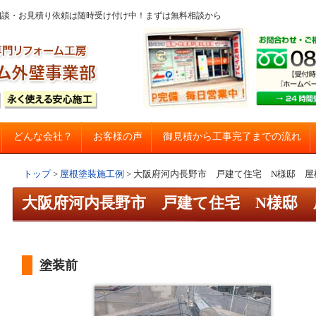
問・ご相談・お見積り依頼は随時受け付け中！まずは無料相談から
コンテンツへスキップ
御見積から工事完了までの流れ
どんな会社？
お客様の声
建て住宅塗り替え専門店
トップ
>
屋根塗装施工例
>
大阪府河内長野市 戸建て住宅 N様邸 屋
大阪府河内長野市 戸建て住宅 N様邸 
塗装前