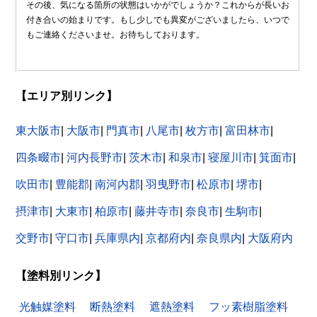
その後、気になる箇所の状態はいかがでしょうか？これからが長いお
付き合いの始まりです。もし少しでも異変がございましたら、いつで
もご連絡くださいませ。お待ちしております。
【エリア別リンク】
東大阪市
|
大阪市
|
門真市
|
八尾市
|
枚方市
|
富田林市
|
四条畷市
|
河内長野市
|
茨木市
|
和泉市
|
寝屋川市
|
箕面市
|
吹田市
|
豊能郡
|
南河内郡
|
羽曳野市
|
松原市
|
堺市
|
摂津市
|
大東市
|
柏原市
|
藤井寺市
|
奈良市
|
生駒市
|
交野市
|
守口市
|
兵庫県内
|
京都府内
|
奈良県内
|
大阪府内
【塗料別リンク】
光触媒塗料
断熱塗料
遮熱塗料
フッ素樹脂塗料