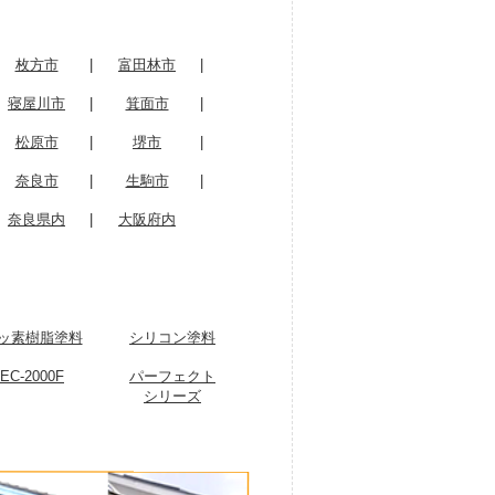
枚方市
|
富田林市
|
寝屋川市
|
箕面市
|
松原市
|
堺市
|
奈良市
|
生駒市
|
奈良県内
|
大阪府内
ッ素樹脂塗料
シリコン塗料
EC-2000F
パーフェクト
シリーズ