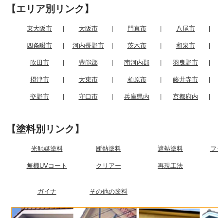
【エリア別リンク】
東大阪市
|
大阪市
|
門真市
|
八尾市
|
四条畷市
|
河内長野市
|
茨木市
|
和泉市
|
吹田市
|
豊能郡
|
南河内郡
|
羽曳野市
|
摂津市
|
大東市
|
柏原市
|
藤井寺市
|
交野市
|
守口市
|
兵庫県内
|
京都府内
|
【塗料別リンク】
光触媒塗料
断熱塗料
遮熱塗料
フ
無機UVコート
クリアー
再現工法
ガイナ
その他の塗料