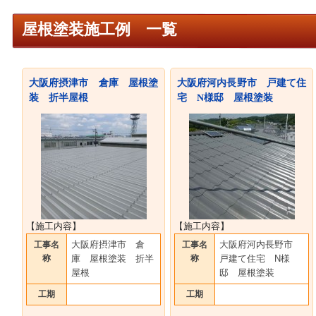
屋根塗装施工例 一覧
大阪府摂津市 倉庫 屋根塗
大阪府河内長野市 戸建て住
装 折半屋根
宅 N様邸 屋根塗装
【施工内容】
【施工内容】
大阪府摂津市 倉
大阪府河内長野市
工事名
工事名
称
庫 屋根塗装 折半
称
戸建て住宅 N様
屋根
邸 屋根塗装
工期
工期