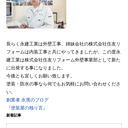
事業部へ。【電話：0800-200-5246/受付：8時～20
時土日対応】メール相談・御見積り依頼は24時間受
付。『後悔しない塗り替えガイドブック』無料進呈
中。
長らく永建工業は外壁工事、姉妹会社の株式会社住友リ
フォームは内装工事と共にやってきましたが、この度永
建工業は株式会社住友リフォーム外壁事業部として新た
に出発する事になりました。
今後とも宜しくお願い致します。
塗装・防水の事なら何でもお気軽にお問い合わせくださ
い。
創業者 永濱のブログ
『塗装屋の独り言』
新着記事