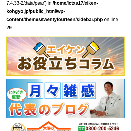
7.4.33-2/data/pear') in
/home/lctxs17/eiken-
kohgyo.jp/public_html/wp-
content/themes/twentyfourteen/sidebar.php
on line
29