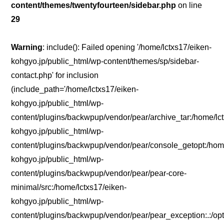
content/themes/twentyfourteen/sidebar.php
on line
29
Warning
: include(): Failed opening '/home/lctxs17/eiken-
kohgyo.jp/public_html/wp-content/themes/sp/sidebar-
contact.php' for inclusion
(include_path='/home/lctxs17/eiken-
kohgyo.jp/public_html/wp-
content/plugins/backwpup/vendor/pear/archive_tar:/home/lc
kohgyo.jp/public_html/wp-
content/plugins/backwpup/vendor/pear/console_getopt:/home
kohgyo.jp/public_html/wp-
content/plugins/backwpup/vendor/pear/pear-core-
minimal/src:/home/lctxs17/eiken-
kohgyo.jp/public_html/wp-
content/plugins/backwpup/vendor/pear/pear_exception:.:/opt