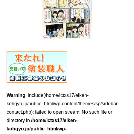
Warning
: include(/home/lctxs17/eiken-
kohgyo.jp/public_html/wp-content/themes/sp/sidebar-
contact.php): failed to open stream: No such file or
directory in
/home/lctxs17/eiken-
kohgyo.jp/public_html/wp-