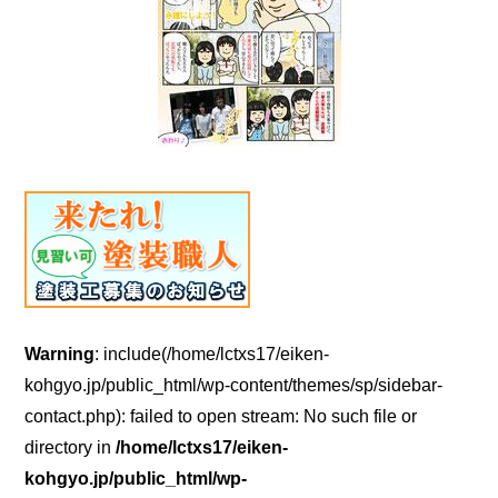
Warning
: include(/home/lctxs17/eiken-
kohgyo.jp/public_html/wp-content/themes/sp/sidebar-
contact.php): failed to open stream: No such file or
directory in
/home/lctxs17/eiken-
kohgyo.jp/public_html/wp-