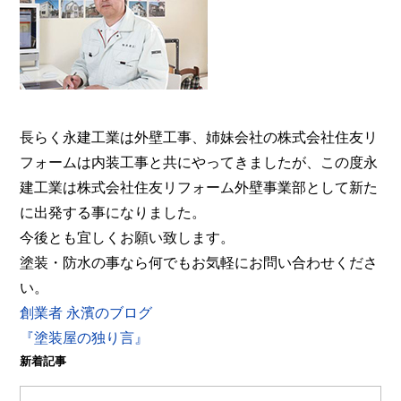
事業部へ。【電話：0800-200-5246/受付：8時～20
時土日対応】メール相談・御見積り依頼は24時間受
付。『後悔しない塗り替えガイドブック』無料進呈
中。
長らく永建工業は外壁工事、姉妹会社の株式会社住友リ
フォームは内装工事と共にやってきましたが、この度永
建工業は株式会社住友リフォーム外壁事業部として新た
に出発する事になりました。
今後とも宜しくお願い致します。
塗装・防水の事なら何でもお気軽にお問い合わせくださ
い。
創業者 永濱のブログ
『塗装屋の独り言』
新着記事