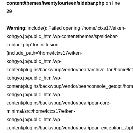
content/themes/twentyfourteen/sidebar.php
on line
29
Warning
: include(): Failed opening '/home/lctxs17/eiken-
kohgyo.jp/public_html/wp-content/themes/sp/sidebar-
contact.php' for inclusion
(include_path='/home/lctxs17/eiken-
kohgyo.jp/public_html/wp-
content/plugins/backwpup/vendor/pear/archive_tar:/home/lc
kohgyo.jp/public_html/wp-
content/plugins/backwpup/vendor/pear/console_getopt:/home
kohgyo.jp/public_html/wp-
content/plugins/backwpup/vendor/pear/pear-core-
minimal/src:/home/lctxs17/eiken-
kohgyo.jp/public_html/wp-
content/plugins/backwpup/vendor/pear/pear_exception:.:/opt