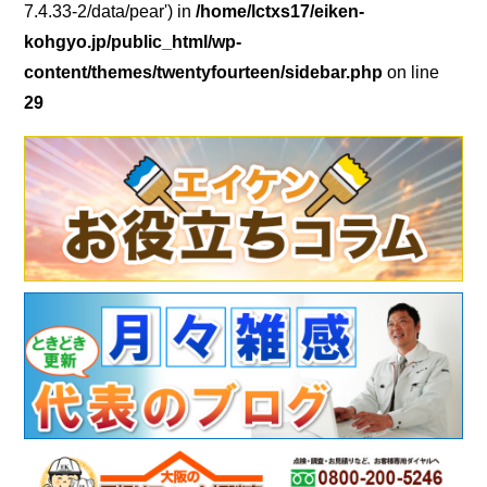
7.4.33-2/data/pear') in
/home/lctxs17/eiken-
kohgyo.jp/public_html/wp-
content/themes/twentyfourteen/sidebar.php
on line
29