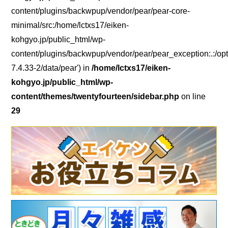
content/plugins/backwpup/vendor/pear/pear-core-
minimal/src:/home/lctxs17/eiken-
kohgyo.jp/public_html/wp-
content/plugins/backwpup/vendor/pear/pear_exception:.:/opt
7.4.33-2/data/pear') in
/home/lctxs17/eiken-
kohgyo.jp/public_html/wp-
content/themes/twentyfourteen/sidebar.php
on line
29