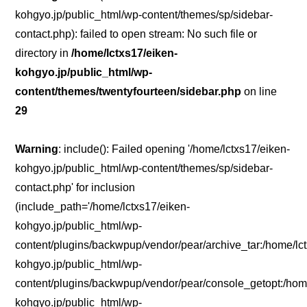
kohgyo.jp/public_html/wp-content/themes/sp/sidebar-
contact.php): failed to open stream: No such file or
directory in
/home/lctxs17/eiken-
kohgyo.jp/public_html/wp-
content/themes/twentyfourteen/sidebar.php
on line
29
Warning
: include(): Failed opening '/home/lctxs17/eiken-
kohgyo.jp/public_html/wp-content/themes/sp/sidebar-
contact.php' for inclusion
(include_path='/home/lctxs17/eiken-
kohgyo.jp/public_html/wp-
content/plugins/backwpup/vendor/pear/archive_tar:/home/lc
kohgyo.jp/public_html/wp-
content/plugins/backwpup/vendor/pear/console_getopt:/home
kohgyo.jp/public_html/wp-