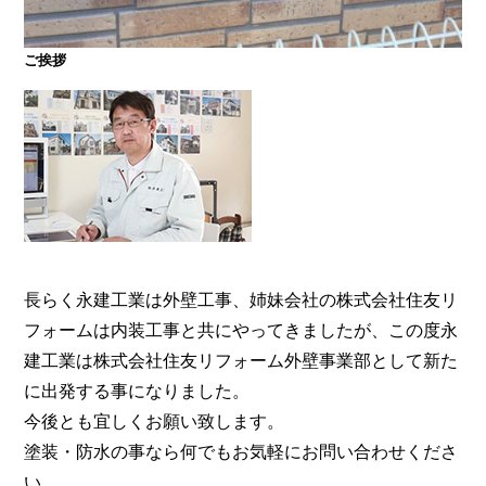
ご挨拶
大阪・奈良で屋根塗装・外壁塗装・防水工事をお考
えの方は塗装専門店の株式会社住友リフォーム外壁
事業部へ。【電話：0800-200-5246/受付：8時～20
時土日対応】メール相談・御見積り依頼は24時間受
付。『後悔しない塗り替えガイドブック』無料進呈
中。
長らく永建工業は外壁工事、姉妹会社の株式会社住友リ
フォームは内装工事と共にやってきましたが、この度永
建工業は株式会社住友リフォーム外壁事業部として新た
に出発する事になりました。
今後とも宜しくお願い致します。
塗装・防水の事なら何でもお気軽にお問い合わせくださ
い。