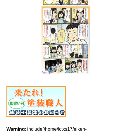
Warning
: include(/home/lctxs17/eiken-