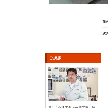
前
次
ご挨拶