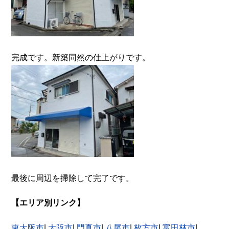
完成です。新築同然の仕上がりです。
最後に周辺を掃除して完了です。
【エリア別リンク】
東大阪市
|
大阪市
|
門真市
|
八尾市
|
枚方市
|
富田林市
|