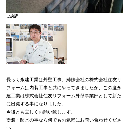
ご挨拶
大阪・奈良で屋根塗装・外壁塗装・防水工事をお考
えの方は塗装専門店の株式会社住友リフォーム外壁
事業部へ。【電話：0800-200-5246/受付：8時～20
時土日対応】メール相談・御見積り依頼は24時間受
付。『後悔しない塗り替えガイドブック』無料進呈
中。
長らく永建工業は外壁工事、姉妹会社の株式会社住友リ
フォームは内装工事と共にやってきましたが、この度永
建工業は株式会社住友リフォーム外壁事業部として新た
に出発する事になりました。
今後とも宜しくお願い致します。
塗装・防水の事なら何でもお気軽にお問い合わせくださ
い。