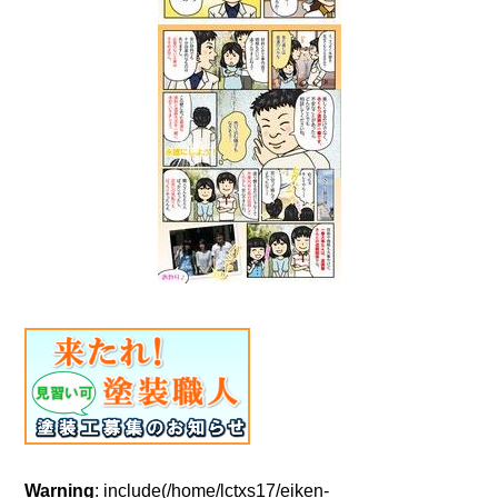
Warning
: include(/home/lctxs17/eiken-