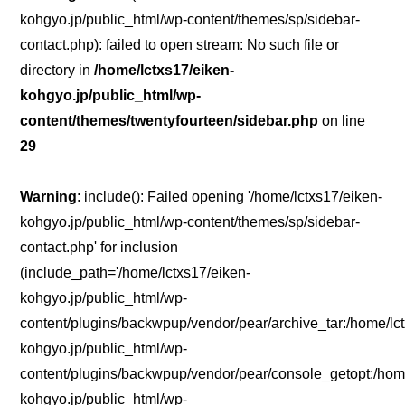
kohgyo.jp/public_html/wp-content/themes/sp/sidebar-
contact.php): failed to open stream: No such file or
directory in
/home/lctxs17/eiken-
kohgyo.jp/public_html/wp-
content/themes/twentyfourteen/sidebar.php
on line
29
Warning
: include(): Failed opening '/home/lctxs17/eiken-
kohgyo.jp/public_html/wp-content/themes/sp/sidebar-
contact.php' for inclusion
(include_path='/home/lctxs17/eiken-
kohgyo.jp/public_html/wp-
content/plugins/backwpup/vendor/pear/archive_tar:/home/lc
kohgyo.jp/public_html/wp-
content/plugins/backwpup/vendor/pear/console_getopt:/home
kohgyo.jp/public_html/wp-