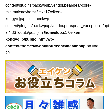
content/plugins/backwpup/vendor/pear/pear-core-
minimal/src:/home/lctxs17/eiken-
kohgyo.jp/public_html/wp-
content/plugins/backwpup/vendor/pear/pear_exception:.:/opt
7.4.33-2/data/pear') in
/home/lctxs17/eiken-
kohgyo.jp/public_html/wp-
content/themes/twentyfourteen/sidebar.php
on line
29