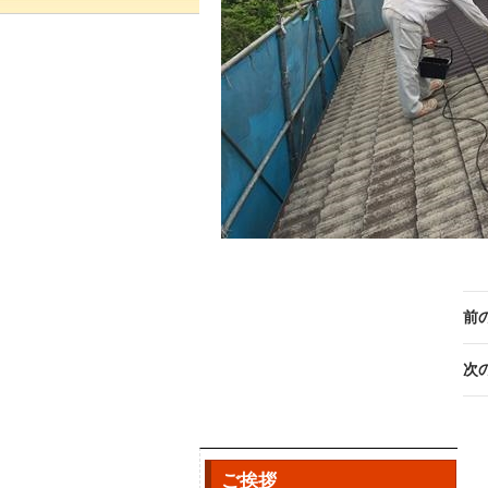
前
次
ご挨拶