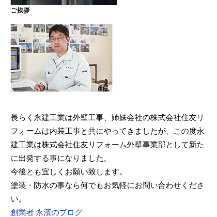
ご挨拶
大阪・奈良で屋根塗装・外壁塗装・防水工事をお考
えの方は塗装専門店の株式会社住友リフォーム外壁
事業部へ。【電話：0800-200-5246/受付：8時～20
時土日対応】メール相談・御見積り依頼は24時間受
付。『後悔しない塗り替えガイドブック』無料進呈
中。
長らく永建工業は外壁工事、姉妹会社の株式会社住友リ
フォームは内装工事と共にやってきましたが、この度永
建工業は株式会社住友リフォーム外壁事業部として新た
に出発する事になりました。
今後とも宜しくお願い致します。
塗装・防水の事なら何でもお気軽にお問い合わせくださ
い。
創業者 永濱のブログ