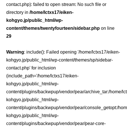
contact.php): failed to open stream: No such file or
directory in
/home/lctxs17/eiken-
kohgyo.jp/public_html/wp-
content/themes/twentyfourteen/sidebar.php
on line
29
Warning
: include(): Failed opening '/home/lctxs17/eiken-
kohgyo.jp/public_html/wp-content/themes/sp/sidebar-
contact.php' for inclusion
(include_path='/home/lctxs17/eiken-
kohgyo.jp/public_html/wp-
content/plugins/backwpup/vendor/pear/archive_tar:/home/lc
kohgyo.jp/public_html/wp-
content/plugins/backwpup/vendor/pear/console_getopt:/home
kohgyo.jp/public_html/wp-
content/plugins/backwpup/vendor/pear/pear-core-