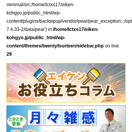
minimal/src:/home/lctxs17/eiken-
kohgyo.jp/public_html/wp-
content/plugins/backwpup/vendor/pear/pear_exception:.:/opt
7.4.33-2/data/pear') in
/home/lctxs17/eiken-
kohgyo.jp/public_html/wp-
content/themes/twentyfourteen/sidebar.php
on line
29