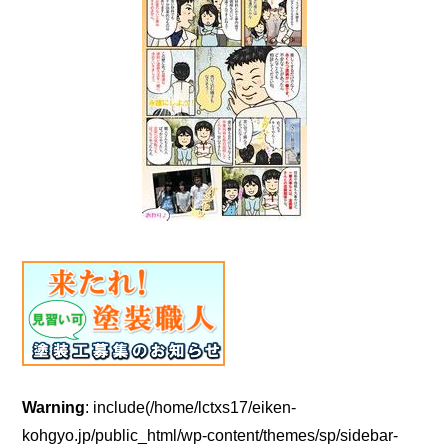
Warning
: include(/home/lctxs17/eiken-
kohgyo.jp/public_html/wp-content/themes/sp/sidebar-