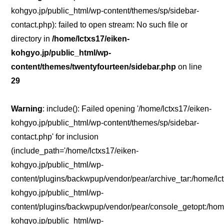
kohgyo.jp/public_html/wp-content/themes/sp/sidebar-
contact.php): failed to open stream: No such file or
directory in
/home/lctxs17/eiken-
kohgyo.jp/public_html/wp-
content/themes/twentyfourteen/sidebar.php
on line
29
Warning
: include(): Failed opening '/home/lctxs17/eiken-
kohgyo.jp/public_html/wp-content/themes/sp/sidebar-
contact.php' for inclusion
(include_path='/home/lctxs17/eiken-
kohgyo.jp/public_html/wp-
content/plugins/backwpup/vendor/pear/archive_tar:/home/lc
kohgyo.jp/public_html/wp-
content/plugins/backwpup/vendor/pear/console_getopt:/home
kohgyo.jp/public_html/wp-