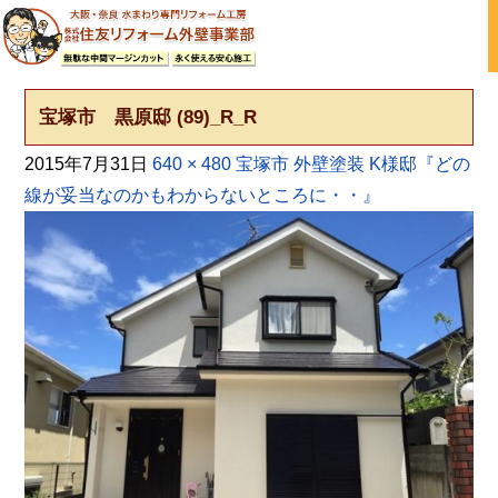
大阪の外壁塗装・屋根塗装 戸建て住宅塗り替え専門店
宝塚市 黒原邸 (89)_R_R
2015年7月31日
640 × 480
宝塚市 外壁塗装 K様邸『どの
線が妥当なのかもわからないところに・・』