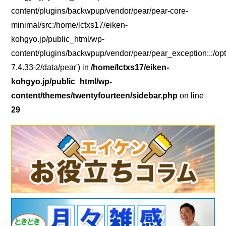
content/plugins/backwpup/vendor/pear/pear-core-
minimal/src:/home/lctxs17/eiken-
kohgyo.jp/public_html/wp-
content/plugins/backwpup/vendor/pear/pear_exception:.:/opt
7.4.33-2/data/pear') in
/home/lctxs17/eiken-
kohgyo.jp/public_html/wp-
content/themes/twentyfourteen/sidebar.php
on line
29