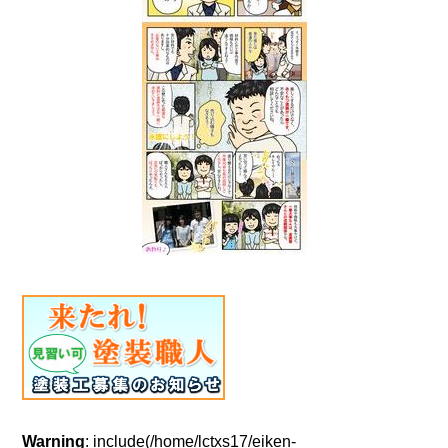
Warning
: include(/home/lctxs17/eiken-