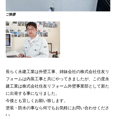
ご挨拶
大阪・奈良で屋根塗装・外壁塗装・防水工事をお考
えの方は塗装専門店の株式会社住友リフォーム外壁
事業部へ。【電話：0800-200-5246/受付：8時～20
時土日対応】メール相談・御見積り依頼は24時間受
付。『後悔しない塗り替えガイドブック』無料進呈
中。
長らく永建工業は外壁工事、姉妹会社の株式会社住友リ
フォームは内装工事と共にやってきましたが、この度永
建工業は株式会社住友リフォーム外壁事業部として新た
に出発する事になりました。
今後とも宜しくお願い致します。
塗装・防水の事なら何でもお気軽にお問い合わせくださ
い。