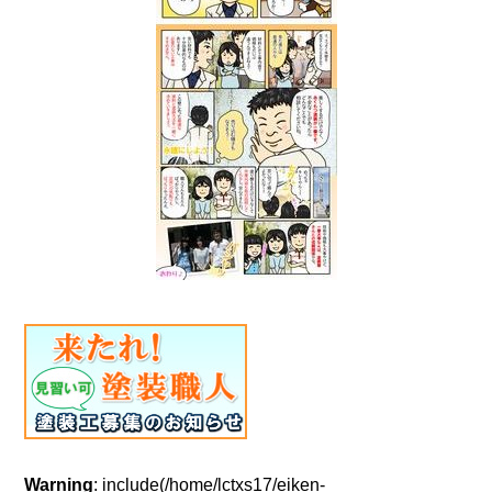
Warning
: include(/home/lctxs17/eiken-