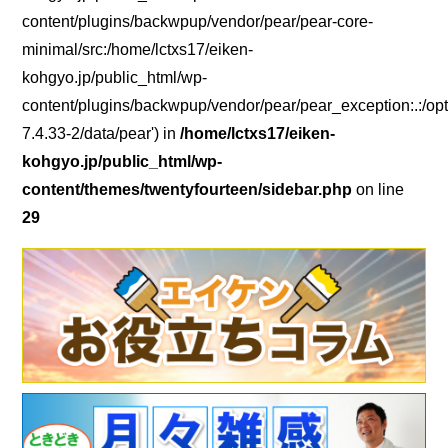
content/plugins/backwpup/vendor/pear/pear-core-
minimal/src:/home/lctxs17/eiken-
kohgyo.jp/public_html/wp-
content/plugins/backwpup/vendor/pear/pear_exception:.:/opt
7.4.33-2/data/pear') in
/home/lctxs17/eiken-
kohgyo.jp/public_html/wp-
content/themes/twentyfourteen/sidebar.php
on line
29