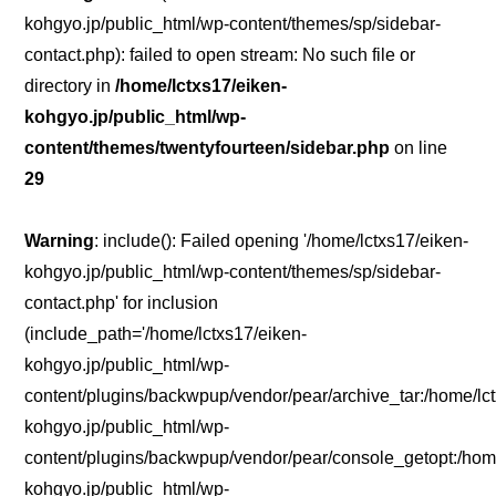
kohgyo.jp/public_html/wp-content/themes/sp/sidebar-
contact.php): failed to open stream: No such file or
directory in
/home/lctxs17/eiken-
kohgyo.jp/public_html/wp-
content/themes/twentyfourteen/sidebar.php
on line
29
Warning
: include(): Failed opening '/home/lctxs17/eiken-
kohgyo.jp/public_html/wp-content/themes/sp/sidebar-
contact.php' for inclusion
(include_path='/home/lctxs17/eiken-
kohgyo.jp/public_html/wp-
content/plugins/backwpup/vendor/pear/archive_tar:/home/lc
kohgyo.jp/public_html/wp-
content/plugins/backwpup/vendor/pear/console_getopt:/home
kohgyo.jp/public_html/wp-