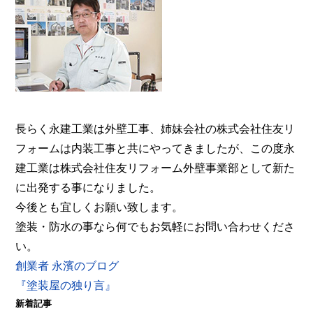
えの方は塗装専門店の株式会社住友リフォーム外壁
事業部へ。【電話：0800-200-5246/受付：8時～20
時土日対応】メール相談・御見積り依頼は24時間受
付。『後悔しない塗り替えガイドブック』無料進呈
中。
長らく永建工業は外壁工事、姉妹会社の株式会社住友リ
フォームは内装工事と共にやってきましたが、この度永
建工業は株式会社住友リフォーム外壁事業部として新た
に出発する事になりました。
今後とも宜しくお願い致します。
塗装・防水の事なら何でもお気軽にお問い合わせくださ
い。
創業者 永濱のブログ
『塗装屋の独り言』
新着記事