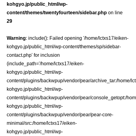
kohgyo.jp/public_html/wp-
content/themes/twentyfourteen/sidebar.php
on line
29
Warning
: include(): Failed opening '/home/lctxs17/eiken-
kohgyo.jp/public_html/wp-content/themes/sp/sidebar-
contact.php' for inclusion
(include_path='/home/lctxs17/eiken-
kohgyo.jp/public_html/wp-
content/plugins/backwpup/vendor/pear/archive_tar:/home/lc
kohgyo.jp/public_html/wp-
content/plugins/backwpup/vendor/pear/console_getopt:/home
kohgyo.jp/public_html/wp-
content/plugins/backwpup/vendor/pear/pear-core-
minimal/src:/home/lctxs17/eiken-
kohgyo.jp/public_html/wp-