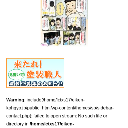
Warning
: include(/home/lctxs17/eiken-
kohgyo.jp/public_html/wp-content/themes/sp/sidebar-
contact.php): failed to open stream: No such file or
directory in
/home/lctxs17/eiken-