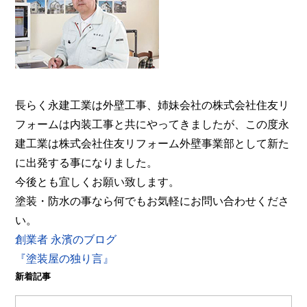
事業部へ。【電話：0800-200-5246/受付：8時～20
時土日対応】メール相談・御見積り依頼は24時間受
付。『後悔しない塗り替えガイドブック』無料進呈
中。
長らく永建工業は外壁工事、姉妹会社の株式会社住友リ
フォームは内装工事と共にやってきましたが、この度永
建工業は株式会社住友リフォーム外壁事業部として新た
に出発する事になりました。
今後とも宜しくお願い致します。
塗装・防水の事なら何でもお気軽にお問い合わせくださ
い。
創業者 永濱のブログ
『塗装屋の独り言』
新着記事