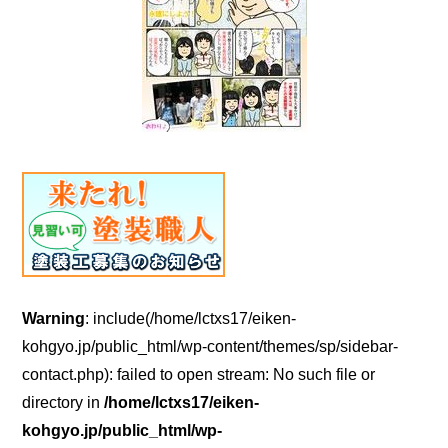
Warning
: include(/home/lctxs17/eiken-
kohgyo.jp/public_html/wp-content/themes/sp/sidebar-
contact.php): failed to open stream: No such file or
directory in
/home/lctxs17/eiken-
kohgyo.jp/public_html/wp-