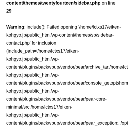
content/themes/twentyfourteen/sidebar.php
on line
29
Warning
: include(): Failed opening '/home/lctxs17/eiken-
kohgyo.jp/public_html/wp-content/themes/sp/sidebar-
contact.php' for inclusion
(include_path='/home/lctxs17/eiken-
kohgyo.jp/public_html/wp-
content/plugins/backwpup/vendor/pear/archive_tar:/home/lc
kohgyo.jp/public_html/wp-
content/plugins/backwpup/vendor/pear/console_getopt:/home
kohgyo.jp/public_html/wp-
content/plugins/backwpup/vendor/pear/pear-core-
minimal/src:/home/lctxs17/eiken-
kohgyo.jp/public_html/wp-
content/plugins/backwpup/vendor/pear/pear_exception:.:/opt