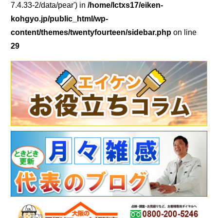
7.4.33-2/data/pear') in
/home/lctxs17/eiken-
kohgyo.jp/public_html/wp-
content/themes/twentyfourteen/sidebar.php
on line
29