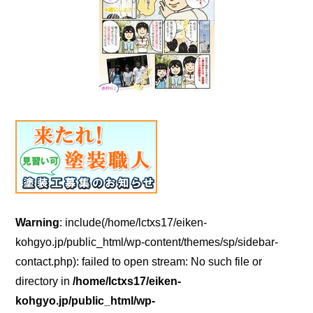
Warning
: include(/home/lctxs17/eiken-
kohgyo.jp/public_html/wp-content/themes/sp/sidebar-
contact.php): failed to open stream: No such file or
directory in
/home/lctxs17/eiken-
kohgyo.jp/public_html/wp-