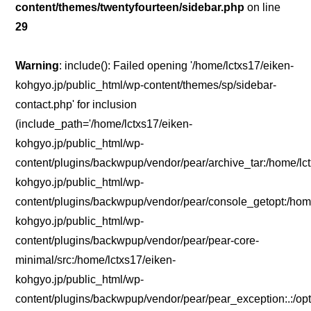
content/themes/twentyfourteen/sidebar.php
on line
29
Warning
: include(): Failed opening '/home/lctxs17/eiken-
kohgyo.jp/public_html/wp-content/themes/sp/sidebar-
contact.php' for inclusion
(include_path='/home/lctxs17/eiken-
kohgyo.jp/public_html/wp-
content/plugins/backwpup/vendor/pear/archive_tar:/home/lc
kohgyo.jp/public_html/wp-
content/plugins/backwpup/vendor/pear/console_getopt:/home
kohgyo.jp/public_html/wp-
content/plugins/backwpup/vendor/pear/pear-core-
minimal/src:/home/lctxs17/eiken-
kohgyo.jp/public_html/wp-
content/plugins/backwpup/vendor/pear/pear_exception:.:/opt