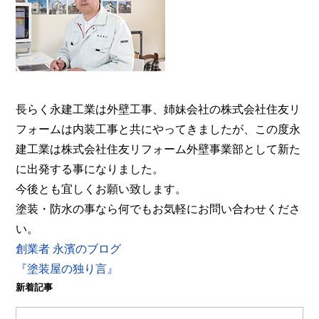
事業部へ。【電話：0800-200-5246/受付：8時～20
時土日対応】メール相談・御見積り依頼は24時間受
付。『後悔しない塗り替えガイドブック』無料進呈
中。
長らく永建工業は外壁工事、姉妹会社の株式会社住友リ
フォームは内装工事と共にやってきましたが、この度永
建工業は株式会社住友リフォーム外壁事業部として新た
に出発する事になりました。
今後とも宜しくお願い致します。
塗装・防水の事なら何でもお気軽にお問い合わせくださ
い。
創業者 永濱のブログ
『塗装屋の独り言』
新着記事