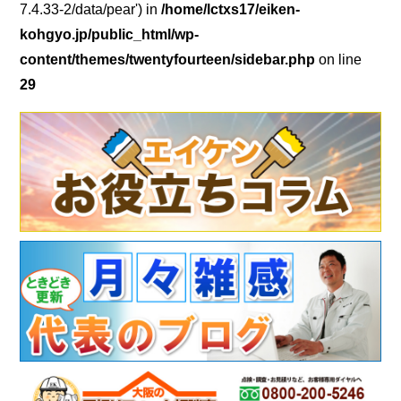
7.4.33-2/data/pear') in
/home/lctxs17/eiken-
kohgyo.jp/public_html/wp-
content/themes/twentyfourteen/sidebar.php
on line
29