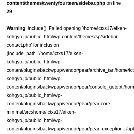
content/themes/twentyfourteen/sidebar.php
on line
29
Warning
: include(): Failed opening '/home/lctxs17/eiken-
kohgyo.jp/public_html/wp-content/themes/sp/sidebar-
contact.php' for inclusion
(include_path='/home/lctxs17/eiken-
kohgyo.jp/public_html/wp-
content/plugins/backwpup/vendor/pear/archive_tar:/home/lc
kohgyo.jp/public_html/wp-
content/plugins/backwpup/vendor/pear/console_getopt:/home
kohgyo.jp/public_html/wp-
content/plugins/backwpup/vendor/pear/pear-core-
minimal/src:/home/lctxs17/eiken-
kohgyo.jp/public_html/wp-
content/plugins/backwpup/vendor/pear/pear_exception:.:/opt