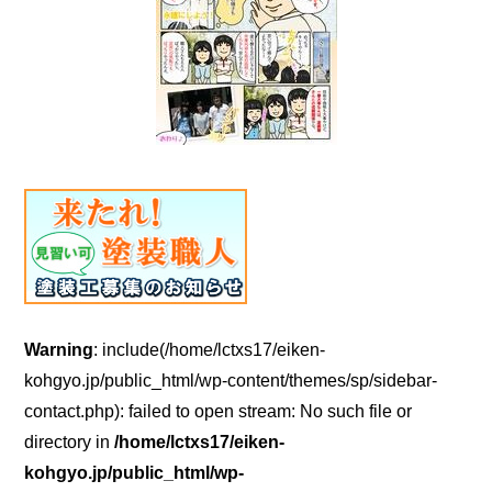
Warning
: include(/home/lctxs17/eiken-
kohgyo.jp/public_html/wp-content/themes/sp/sidebar-
contact.php): failed to open stream: No such file or
directory in
/home/lctxs17/eiken-
kohgyo.jp/public_html/wp-