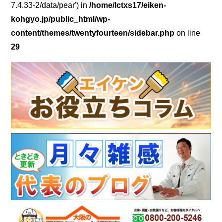
7.4.33-2/data/pear') in
/home/lctxs17/eiken-
kohgyo.jp/public_html/wp-
content/themes/twentyfourteen/sidebar.php
on line
29