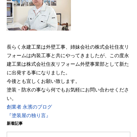
事業部へ。【電話：0800-200-5246/受付：8時～20
時土日対応】メール相談・御見積り依頼は24時間受
付。『後悔しない塗り替えガイドブック』無料進呈
中。
長らく永建工業は外壁工事、姉妹会社の株式会社住友リ
フォームは内装工事と共にやってきましたが、この度永
建工業は株式会社住友リフォーム外壁事業部として新た
に出発する事になりました。
今後とも宜しくお願い致します。
塗装・防水の事なら何でもお気軽にお問い合わせくださ
い。
創業者 永濱のブログ
『塗装屋の独り言』
新着記事