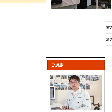
前
次
ご挨拶