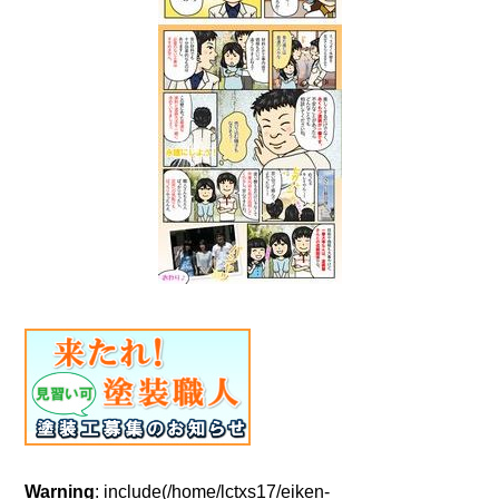
Warning
: include(/home/lctxs17/eiken-