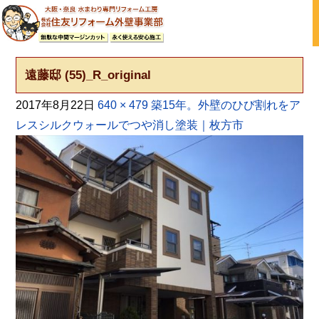
大阪の外壁塗装・屋根塗装 戸建て住宅塗り替え専門店
遠藤邸 (55)_R_original
2017年8月22日
640 × 479
築15年。外壁のひび割れをア
レスシルクウォールでつや消し塗装｜枚方市