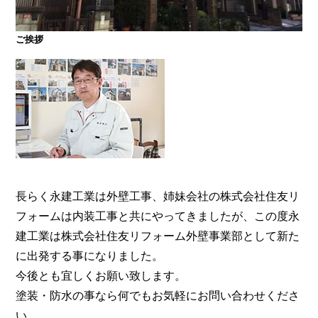
ご挨拶
大阪・奈良で屋根塗装・外壁塗装・防水工事をお考
えの方は塗装専門店の株式会社住友リフォーム外壁
事業部へ。【電話：0800-200-5246/受付：8時～20
時土日対応】メール相談・御見積り依頼は24時間受
付。『後悔しない塗り替えガイドブック』無料進呈
中。
長らく永建工業は外壁工事、姉妹会社の株式会社住友リ
フォームは内装工事と共にやってきましたが、この度永
建工業は株式会社住友リフォーム外壁事業部として新た
に出発する事になりました。
今後とも宜しくお願い致します。
塗装・防水の事なら何でもお気軽にお問い合わせくださ
い。