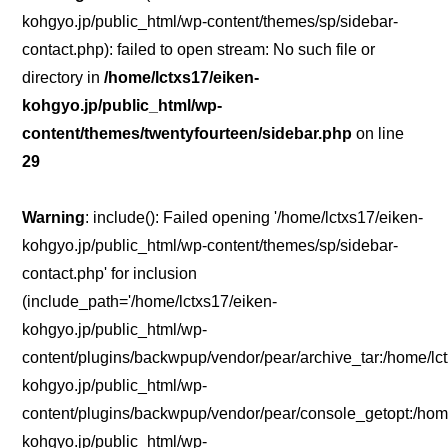
kohgyo.jp/public_html/wp-content/themes/sp/sidebar-
contact.php): failed to open stream: No such file or
directory in
/home/lctxs17/eiken-
kohgyo.jp/public_html/wp-
content/themes/twentyfourteen/sidebar.php
on line
29
Warning
: include(): Failed opening '/home/lctxs17/eiken-
kohgyo.jp/public_html/wp-content/themes/sp/sidebar-
contact.php' for inclusion
(include_path='/home/lctxs17/eiken-
kohgyo.jp/public_html/wp-
content/plugins/backwpup/vendor/pear/archive_tar:/home/lc
kohgyo.jp/public_html/wp-
content/plugins/backwpup/vendor/pear/console_getopt:/home
kohgyo.jp/public_html/wp-