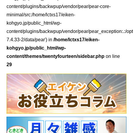
content/plugins/backwpup/vendor/pear/pear-core-
minimal/src:/home/lctxs17/eiken-
kohgyo.jp/public_html/wp-
content/plugins/backwpup/vendor/pear/pear_exception:.:/opt
7.4.33-2/data/pear') in
/home/lctxs17/eiken-
kohgyo.jp/public_html/wp-
content/themes/twentyfourteen/sidebar.php
on line
29