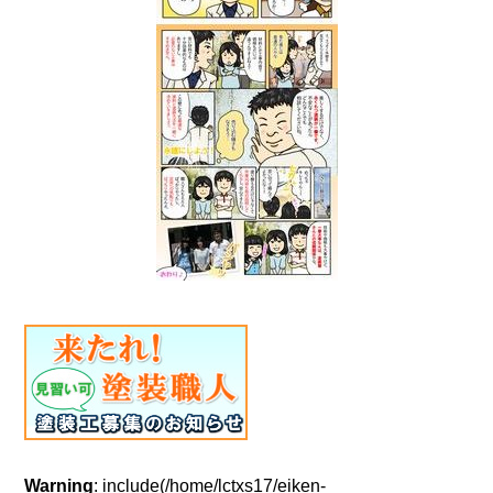
Warning
: include(/home/lctxs17/eiken-