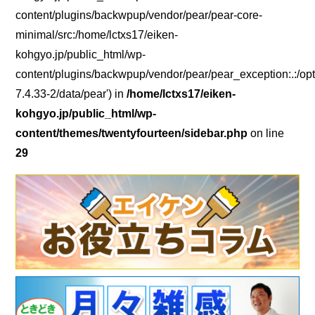
content/plugins/backwpup/vendor/pear/pear-core-
minimal/src:/home/lctxs17/eiken-
kohgyo.jp/public_html/wp-
content/plugins/backwpup/vendor/pear/pear_exception:.:/opt
7.4.33-2/data/pear') in
/home/lctxs17/eiken-
kohgyo.jp/public_html/wp-
content/themes/twentyfourteen/sidebar.php
on line
29