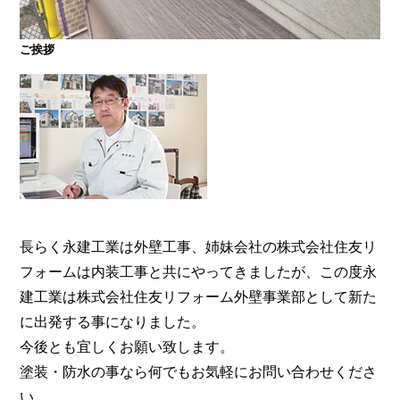
ご挨拶
大阪・奈良で屋根塗装・外壁塗装・防水工事をお考
えの方は塗装専門店の株式会社住友リフォーム外壁
事業部へ。【電話：0800-200-5246/受付：8時～20
時土日対応】メール相談・御見積り依頼は24時間受
付。『後悔しない塗り替えガイドブック』無料進呈
中。
長らく永建工業は外壁工事、姉妹会社の株式会社住友リ
フォームは内装工事と共にやってきましたが、この度永
建工業は株式会社住友リフォーム外壁事業部として新た
に出発する事になりました。
今後とも宜しくお願い致します。
塗装・防水の事なら何でもお気軽にお問い合わせくださ
い。