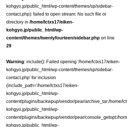
kohgyo.jp/public_html/wp-content/themes/sp/sidebar-
contact.php): failed to open stream: No such file or
directory in
/home/lctxs17/eiken-
kohgyo.jp/public_html/wp-
content/themes/twentyfourteen/sidebar.php
on line
29
Warning
: include(): Failed opening '/home/lctxs17/eiken-
kohgyo.jp/public_html/wp-content/themes/sp/sidebar-
contact.php' for inclusion
(include_path='/home/lctxs17/eiken-
kohgyo.jp/public_html/wp-
content/plugins/backwpup/vendor/pear/archive_tar:/home/lc
kohgyo.jp/public_html/wp-
content/plugins/backwpup/vendor/pear/console_getopt:/home
kohgyo.jp/public_html/wp-