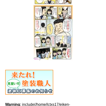
Warning
: include(/home/lctxs17/eiken-