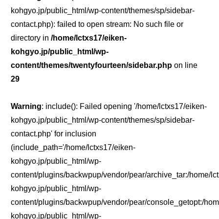
kohgyo.jp/public_html/wp-content/themes/sp/sidebar-
contact.php): failed to open stream: No such file or
directory in
/home/lctxs17/eiken-
kohgyo.jp/public_html/wp-
content/themes/twentyfourteen/sidebar.php
on line
29
Warning
: include(): Failed opening '/home/lctxs17/eiken-
kohgyo.jp/public_html/wp-content/themes/sp/sidebar-
contact.php' for inclusion
(include_path='/home/lctxs17/eiken-
kohgyo.jp/public_html/wp-
content/plugins/backwpup/vendor/pear/archive_tar:/home/lc
kohgyo.jp/public_html/wp-
content/plugins/backwpup/vendor/pear/console_getopt:/home
kohgyo.jp/public_html/wp-