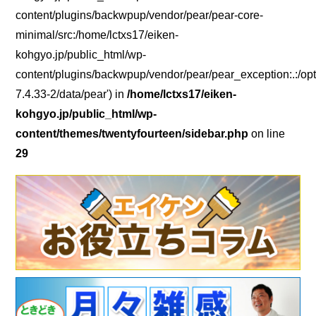
content/plugins/backwpup/vendor/pear/pear-core-
minimal/src:/home/lctxs17/eiken-
kohgyo.jp/public_html/wp-
content/plugins/backwpup/vendor/pear/pear_exception:.:/opt
7.4.33-2/data/pear') in
/home/lctxs17/eiken-
kohgyo.jp/public_html/wp-
content/themes/twentyfourteen/sidebar.php
on line
29