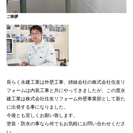
ご挨拶
大阪・奈良で屋根塗装・外壁塗装・防水工事をお考
えの方は塗装専門店の株式会社住友リフォーム外壁
事業部へ。【電話：0800-200-5246/受付：8時～20
時土日対応】メール相談・御見積り依頼は24時間受
付。『後悔しない塗り替えガイドブック』無料進呈
中。
長らく永建工業は外壁工事、姉妹会社の株式会社住友リ
フォームは内装工事と共にやってきましたが、この度永
建工業は株式会社住友リフォーム外壁事業部として新た
に出発する事になりました。
今後とも宜しくお願い致します。
塗装・防水の事なら何でもお気軽にお問い合わせくださ
い。