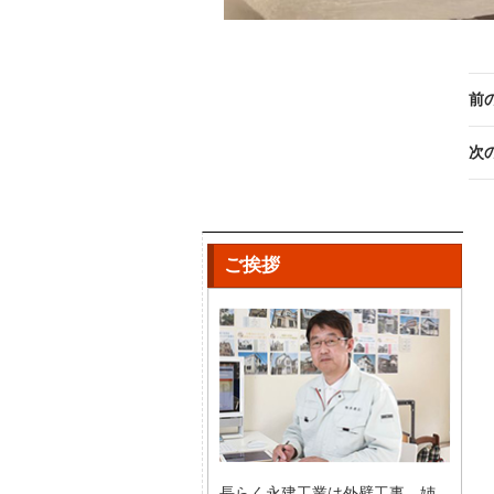
前
次
ご挨拶