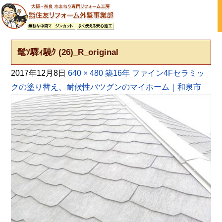
大阪の外壁塗装・屋根塗装 戸建て住宅塗り替え専門店
髦ｿ驛ｨ驍ｸ (26)_R_original
2017年12月8日
640 × 480
築16年 ファイン4Fセラミッ
クの塗り替え、耐候性バツグンのマイホーム｜和泉市