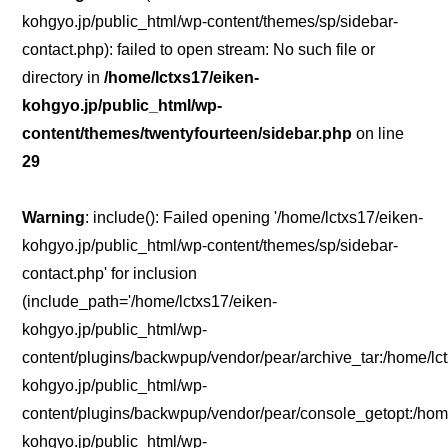
kohgyo.jp/public_html/wp-content/themes/sp/sidebar-
contact.php): failed to open stream: No such file or
directory in
/home/lctxs17/eiken-
kohgyo.jp/public_html/wp-
content/themes/twentyfourteen/sidebar.php
on line
29
Warning
: include(): Failed opening '/home/lctxs17/eiken-
kohgyo.jp/public_html/wp-content/themes/sp/sidebar-
contact.php' for inclusion
(include_path='/home/lctxs17/eiken-
kohgyo.jp/public_html/wp-
content/plugins/backwpup/vendor/pear/archive_tar:/home/lc
kohgyo.jp/public_html/wp-
content/plugins/backwpup/vendor/pear/console_getopt:/home
kohgyo.jp/public_html/wp-