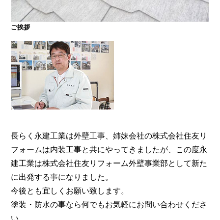
ご挨拶
大阪・奈良で屋根塗装・外壁塗装・防水工事をお考
えの方は塗装専門店の株式会社住友リフォーム外壁
事業部へ。【電話：0800-200-5246/受付：8時～20
時土日対応】メール相談・御見積り依頼は24時間受
付。『後悔しない塗り替えガイドブック』無料進呈
中。
長らく永建工業は外壁工事、姉妹会社の株式会社住友リ
フォームは内装工事と共にやってきましたが、この度永
建工業は株式会社住友リフォーム外壁事業部として新た
に出発する事になりました。
今後とも宜しくお願い致します。
塗装・防水の事なら何でもお気軽にお問い合わせくださ
い。