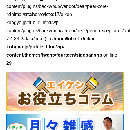
content/plugins/backwpup/vendor/pear/pear-core-
minimal/src:/home/lctxs17/eiken-
kohgyo.jp/public_html/wp-
content/plugins/backwpup/vendor/pear/pear_exception:.:/opt
7.4.33-2/data/pear') in
/home/lctxs17/eiken-
kohgyo.jp/public_html/wp-
content/themes/twentyfourteen/sidebar.php
on line
29