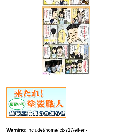
Warning
: include(/home/lctxs17/eiken-