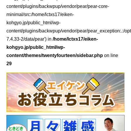
content/plugins/backwpup/vendor/pear/pear-core-
minimal/src:/home/lctxs17/eiken-
kohgyo.jp/public_html/wp-
content/plugins/backwpup/vendor/pear/pear_exception:.:/opt
7.4.33-2/data/pear') in
/home/lctxs17/eiken-
kohgyo.jp/public_html/wp-
content/themes/twentyfourteen/sidebar.php
on line
29