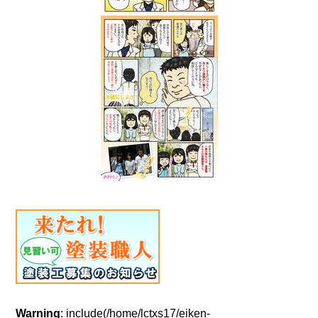
Warning
: include(/home/lctxs17/eiken-