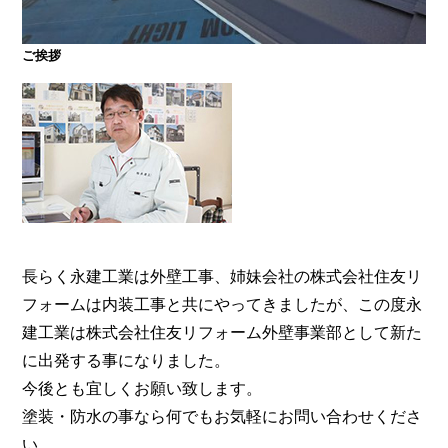
ご挨拶
大阪・奈良で屋根塗装・外壁塗装・防水工事をお考
えの方は塗装専門店の株式会社住友リフォーム外壁
事業部へ。【電話：0800-200-5246/受付：8時～20
時土日対応】メール相談・御見積り依頼は24時間受
付。『後悔しない塗り替えガイドブック』無料進呈
中。
長らく永建工業は外壁工事、姉妹会社の株式会社住友リ
フォームは内装工事と共にやってきましたが、この度永
建工業は株式会社住友リフォーム外壁事業部として新た
に出発する事になりました。
今後とも宜しくお願い致します。
塗装・防水の事なら何でもお気軽にお問い合わせくださ
い。