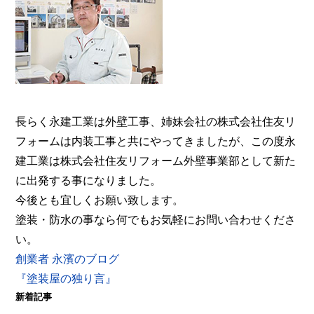
事業部へ。【電話：0800-200-5246/受付：8時～20
時土日対応】メール相談・御見積り依頼は24時間受
付。『後悔しない塗り替えガイドブック』無料進呈
中。
長らく永建工業は外壁工事、姉妹会社の株式会社住友リ
フォームは内装工事と共にやってきましたが、この度永
建工業は株式会社住友リフォーム外壁事業部として新た
に出発する事になりました。
今後とも宜しくお願い致します。
塗装・防水の事なら何でもお気軽にお問い合わせくださ
い。
創業者 永濱のブログ
『塗装屋の独り言』
新着記事