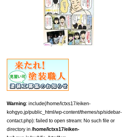
Warning
: include(/home/lctxs17/eiken-
kohgyo.jp/public_html/wp-content/themes/sp/sidebar-
contact.php): failed to open stream: No such file or
directory in
/home/lctxs17/eiken-