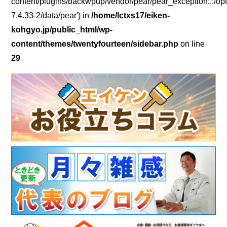
content/plugins/backwpup/vendor/pear/pear_exception:.:/opt
7.4.33-2/data/pear') in
/home/lctxs17/eiken-
kohgyo.jp/public_html/wp-
content/themes/twentyfourteen/sidebar.php
on line
29