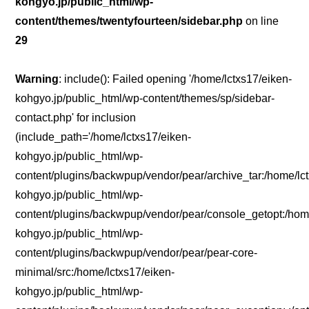
kohgyo.jp/public_html/wp-
content/themes/twentyfourteen/sidebar.php
on line
29
Warning
: include(): Failed opening '/home/lctxs17/eiken-
kohgyo.jp/public_html/wp-content/themes/sp/sidebar-
contact.php' for inclusion
(include_path='/home/lctxs17/eiken-
kohgyo.jp/public_html/wp-
content/plugins/backwpup/vendor/pear/archive_tar:/home/lc
kohgyo.jp/public_html/wp-
content/plugins/backwpup/vendor/pear/console_getopt:/home
kohgyo.jp/public_html/wp-
content/plugins/backwpup/vendor/pear/pear-core-
minimal/src:/home/lctxs17/eiken-
kohgyo.jp/public_html/wp-