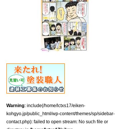
Warning
: include(/home/lctxs17/eiken-
kohgyo.jp/public_html/wp-content/themes/sp/sidebar-
contact.php): failed to open stream: No such file or