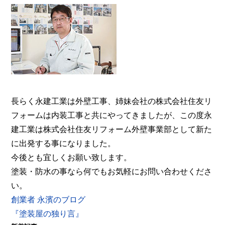
えの方は塗装専門店の株式会社住友リフォーム外壁
事業部へ。【電話：0800-200-5246/受付：8時～20
時土日対応】メール相談・御見積り依頼は24時間受
付。『後悔しない塗り替えガイドブック』無料進呈
中。
長らく永建工業は外壁工事、姉妹会社の株式会社住友リ
フォームは内装工事と共にやってきましたが、この度永
建工業は株式会社住友リフォーム外壁事業部として新た
に出発する事になりました。
今後とも宜しくお願い致します。
塗装・防水の事なら何でもお気軽にお問い合わせくださ
い。
創業者 永濱のブログ
『塗装屋の独り言』