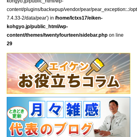
kohgyo.jp/public_html/wp-
content/plugins/backwpup/vendor/pear/pear_exception:.:/opt
7.4.33-2/data/pear') in
/home/lctxs17/eiken-
kohgyo.jp/public_html/wp-
content/themes/twentyfourteen/sidebar.php
on line
29