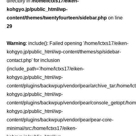
directory in
/home/lctxs17/eiken-
kohgyo.jp/public_html/wp-
content/themes/twentyfourteen/sidebar.php
on line
29
Warning
: include(): Failed opening '/home/lctxs17/eiken-
kohgyo.jp/public_html/wp-content/themes/sp/sidebar-
contact.php' for inclusion
(include_path='/home/lctxs17/eiken-
kohgyo.jp/public_html/wp-
content/plugins/backwpup/vendor/pear/archive_tar:/home/lc
kohgyo.jp/public_html/wp-
content/plugins/backwpup/vendor/pear/console_getopt:/home
kohgyo.jp/public_html/wp-
content/plugins/backwpup/vendor/pear/pear-core-
minimal/src:/home/lctxs17/eiken-