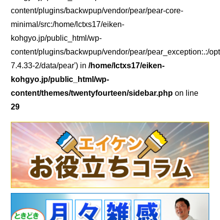
content/plugins/backwpup/vendor/pear/pear-core-
minimal/src:/home/lctxs17/eiken-
kohgyo.jp/public_html/wp-
content/plugins/backwpup/vendor/pear/pear_exception:.:/opt
7.4.33-2/data/pear') in
/home/lctxs17/eiken-
kohgyo.jp/public_html/wp-
content/themes/twentyfourteen/sidebar.php
on line
29