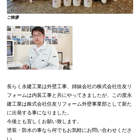
ご挨拶
大阪・奈良で屋根塗装・外壁塗装・防水工事をお考
えの方は塗装専門店の株式会社住友リフォーム外壁
事業部へ。【電話：0800-200-5246/受付：8時～20
時土日対応】メール相談・御見積り依頼は24時間受
付。『後悔しない塗り替えガイドブック』無料進呈
中。
長らく永建工業は外壁工事、姉妹会社の株式会社住友リ
フォームは内装工事と共にやってきましたが、この度永
建工業は株式会社住友リフォーム外壁事業部として新た
に出発する事になりました。
今後とも宜しくお願い致します。
塗装・防水の事なら何でもお気軽にお問い合わせくださ
い。