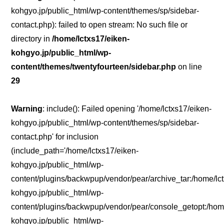
kohgyo.jp/public_html/wp-content/themes/sp/sidebar-
contact.php): failed to open stream: No such file or
directory in
/home/lctxs17/eiken-
kohgyo.jp/public_html/wp-
content/themes/twentyfourteen/sidebar.php
on line
29
Warning
: include(): Failed opening '/home/lctxs17/eiken-
kohgyo.jp/public_html/wp-content/themes/sp/sidebar-
contact.php' for inclusion
(include_path='/home/lctxs17/eiken-
kohgyo.jp/public_html/wp-
content/plugins/backwpup/vendor/pear/archive_tar:/home/lc
kohgyo.jp/public_html/wp-
content/plugins/backwpup/vendor/pear/console_getopt:/home
kohgyo.jp/public_html/wp-