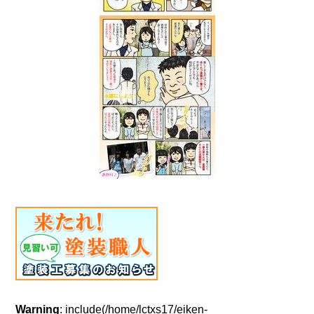
Warning
: include(/home/lctxs17/eiken-