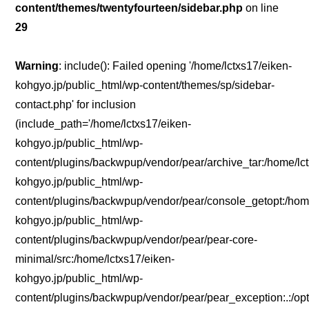
content/themes/twentyfourteen/sidebar.php
on line
29
Warning
: include(): Failed opening '/home/lctxs17/eiken-
kohgyo.jp/public_html/wp-content/themes/sp/sidebar-
contact.php' for inclusion
(include_path='/home/lctxs17/eiken-
kohgyo.jp/public_html/wp-
content/plugins/backwpup/vendor/pear/archive_tar:/home/lc
kohgyo.jp/public_html/wp-
content/plugins/backwpup/vendor/pear/console_getopt:/home
kohgyo.jp/public_html/wp-
content/plugins/backwpup/vendor/pear/pear-core-
minimal/src:/home/lctxs17/eiken-
kohgyo.jp/public_html/wp-
content/plugins/backwpup/vendor/pear/pear_exception:.:/opt