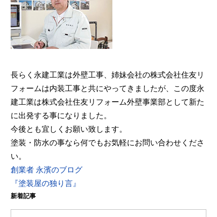
事業部へ。【電話：0800-200-5246/受付：8時～20
時土日対応】メール相談・御見積り依頼は24時間受
付。『後悔しない塗り替えガイドブック』無料進呈
中。
長らく永建工業は外壁工事、姉妹会社の株式会社住友リ
フォームは内装工事と共にやってきましたが、この度永
建工業は株式会社住友リフォーム外壁事業部として新た
に出発する事になりました。
今後とも宜しくお願い致します。
塗装・防水の事なら何でもお気軽にお問い合わせくださ
い。
創業者 永濱のブログ
『塗装屋の独り言』
新着記事