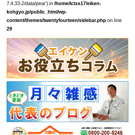
7.4.33-2/data/pear') in
/home/lctxs17/eiken-
kohgyo.jp/public_html/wp-
content/themes/twentyfourteen/sidebar.php
on line
29