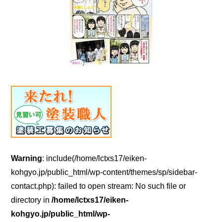
Warning
: include(/home/lctxs17/eiken-
kohgyo.jp/public_html/wp-content/themes/sp/sidebar-
contact.php): failed to open stream: No such file or
directory in
/home/lctxs17/eiken-
kohgyo.jp/public_html/wp-