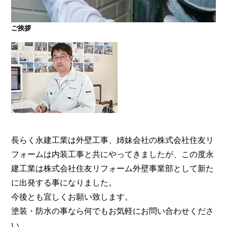
ご挨拶
大阪・奈良で屋根塗装・外壁塗装・防水工事をお考
えの方は塗装専門店の株式会社住友リフォーム外壁
事業部へ。【電話：0800-200-5246/受付：8時～20
時土日対応】メール相談・御見積り依頼は24時間受
付。『後悔しない塗り替えガイドブック』無料進呈
中。
長らく永建工業は外壁工事、姉妹会社の株式会社住友リ
フォームは内装工事と共にやってきましたが、この度永
建工業は株式会社住友リフォーム外壁事業部として新た
に出発する事になりました。
今後とも宜しくお願い致します。
塗装・防水の事なら何でもお気軽にお問い合わせくださ
い。