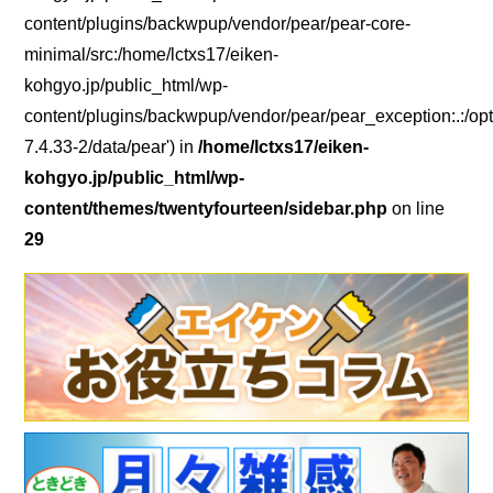
content/plugins/backwpup/vendor/pear/pear-core-
minimal/src:/home/lctxs17/eiken-
kohgyo.jp/public_html/wp-
content/plugins/backwpup/vendor/pear/pear_exception:.:/opt
7.4.33-2/data/pear') in
/home/lctxs17/eiken-
kohgyo.jp/public_html/wp-
content/themes/twentyfourteen/sidebar.php
on line
29