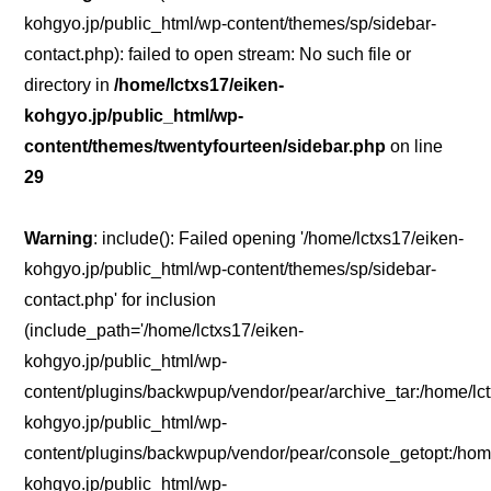
kohgyo.jp/public_html/wp-content/themes/sp/sidebar-
contact.php): failed to open stream: No such file or
directory in
/home/lctxs17/eiken-
kohgyo.jp/public_html/wp-
content/themes/twentyfourteen/sidebar.php
on line
29
Warning
: include(): Failed opening '/home/lctxs17/eiken-
kohgyo.jp/public_html/wp-content/themes/sp/sidebar-
contact.php' for inclusion
(include_path='/home/lctxs17/eiken-
kohgyo.jp/public_html/wp-
content/plugins/backwpup/vendor/pear/archive_tar:/home/lc
kohgyo.jp/public_html/wp-
content/plugins/backwpup/vendor/pear/console_getopt:/home
kohgyo.jp/public_html/wp-