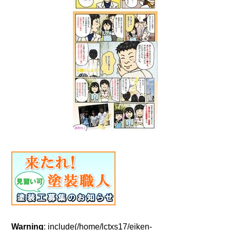
Warning
: include(/home/lctxs17/eiken-