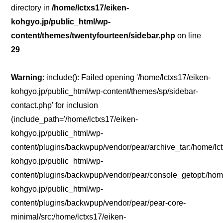
directory in
/home/lctxs17/eiken-
kohgyo.jp/public_html/wp-
content/themes/twentyfourteen/sidebar.php
on line
29
Warning
: include(): Failed opening '/home/lctxs17/eiken-
kohgyo.jp/public_html/wp-content/themes/sp/sidebar-
contact.php' for inclusion
(include_path='/home/lctxs17/eiken-
kohgyo.jp/public_html/wp-
content/plugins/backwpup/vendor/pear/archive_tar:/home/lc
kohgyo.jp/public_html/wp-
content/plugins/backwpup/vendor/pear/console_getopt:/home
kohgyo.jp/public_html/wp-
content/plugins/backwpup/vendor/pear/pear-core-
minimal/src:/home/lctxs17/eiken-