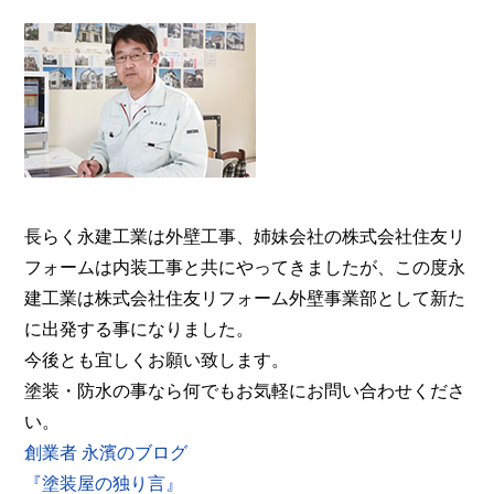
大阪・奈良で屋根塗装・外壁塗装・防水工事をお考
えの方は塗装専門店の株式会社住友リフォーム外壁
事業部へ。【電話：0800-200-5246/受付：8時～20
時土日対応】メール相談・御見積り依頼は24時間受
付。『後悔しない塗り替えガイドブック』無料進呈
中。
長らく永建工業は外壁工事、姉妹会社の株式会社住友リ
フォームは内装工事と共にやってきましたが、この度永
建工業は株式会社住友リフォーム外壁事業部として新た
に出発する事になりました。
今後とも宜しくお願い致します。
塗装・防水の事なら何でもお気軽にお問い合わせくださ
い。
創業者 永濱のブログ
『塗装屋の独り言』