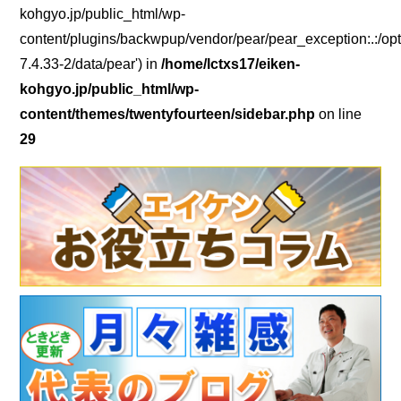
kohgyo.jp/public_html/wp-
content/plugins/backwpup/vendor/pear/pear_exception:.:/opt
7.4.33-2/data/pear') in
/home/lctxs17/eiken-
kohgyo.jp/public_html/wp-
content/themes/twentyfourteen/sidebar.php
on line
29