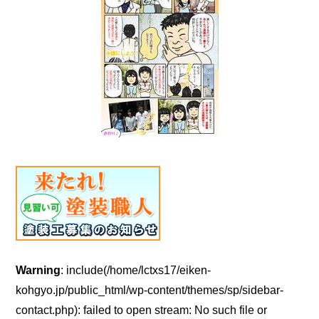
Warning
: include(/home/lctxs17/eiken-
kohgyo.jp/public_html/wp-content/themes/sp/sidebar-
contact.php): failed to open stream: No such file or