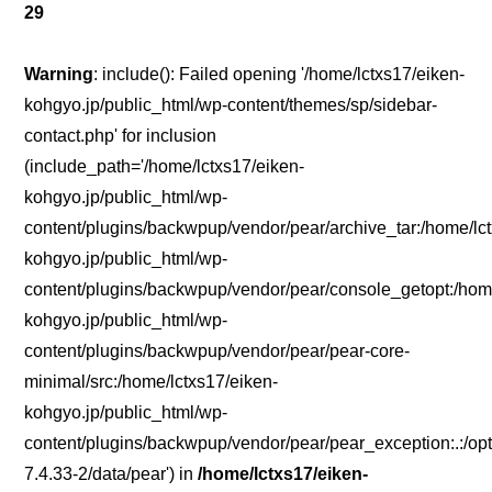
29
Warning
: include(): Failed opening '/home/lctxs17/eiken-
kohgyo.jp/public_html/wp-content/themes/sp/sidebar-
contact.php' for inclusion
(include_path='/home/lctxs17/eiken-
kohgyo.jp/public_html/wp-
content/plugins/backwpup/vendor/pear/archive_tar:/home/lc
kohgyo.jp/public_html/wp-
content/plugins/backwpup/vendor/pear/console_getopt:/home
kohgyo.jp/public_html/wp-
content/plugins/backwpup/vendor/pear/pear-core-
minimal/src:/home/lctxs17/eiken-
kohgyo.jp/public_html/wp-
content/plugins/backwpup/vendor/pear/pear_exception:.:/opt
7.4.33-2/data/pear') in
/home/lctxs17/eiken-