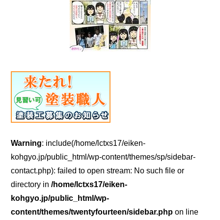
Warning
: include(/home/lctxs17/eiken-
kohgyo.jp/public_html/wp-content/themes/sp/sidebar-
contact.php): failed to open stream: No such file or
directory in
/home/lctxs17/eiken-
kohgyo.jp/public_html/wp-
content/themes/twentyfourteen/sidebar.php
on line