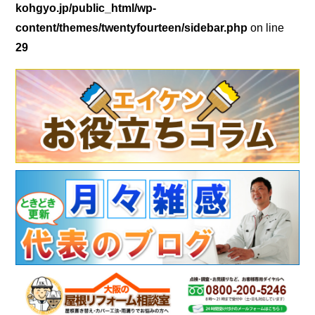
kohgyo.jp/public_html/wp-
content/themes/twentyfourteen/sidebar.php
on line
29