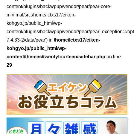
content/plugins/backwpup/vendor/pear/pear-core-
minimal/src:/home/lctxs17/eiken-
kohgyo.jp/public_html/wp-
content/plugins/backwpup/vendor/pear/pear_exception:.:/opt
7.4.33-2/data/pear') in
/home/lctxs17/eiken-
kohgyo.jp/public_html/wp-
content/themes/twentyfourteen/sidebar.php
on line
29