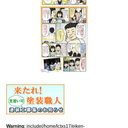
Warning
: include(/home/lctxs17/eiken-