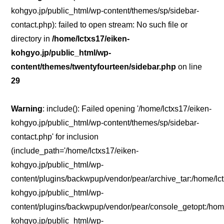
kohgyo.jp/public_html/wp-content/themes/sp/sidebar-
contact.php): failed to open stream: No such file or
directory in
/home/lctxs17/eiken-
kohgyo.jp/public_html/wp-
content/themes/twentyfourteen/sidebar.php
on line
29
Warning
: include(): Failed opening '/home/lctxs17/eiken-
kohgyo.jp/public_html/wp-content/themes/sp/sidebar-
contact.php' for inclusion
(include_path='/home/lctxs17/eiken-
kohgyo.jp/public_html/wp-
content/plugins/backwpup/vendor/pear/archive_tar:/home/lc
kohgyo.jp/public_html/wp-
content/plugins/backwpup/vendor/pear/console_getopt:/home
kohgyo.jp/public_html/wp-