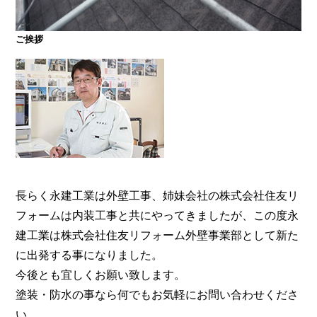
ご挨拶
大阪・奈良で屋根塗装・外壁塗装・防水工事をお考
えの方は塗装専門店の株式会社住友リフォーム外壁
事業部へ。【電話：0800-200-5246/受付：8時～20
時土日対応】メール相談・御見積り依頼は24時間受
付。『後悔しない塗り替えガイドブック』無料進呈
中。
長らく永建工業は外壁工事、姉妹会社の株式会社住友リ
フォームは内装工事と共にやってきましたが、この度永
建工業は株式会社住友リフォーム外壁事業部として新た
に出発する事になりました。
今後とも宜しくお願い致します。
塗装・防水の事なら何でもお気軽にお問い合わせくださ
い。