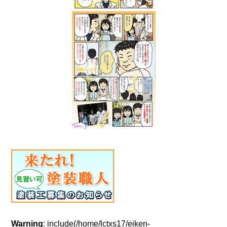
Warning
: include(/home/lctxs17/eiken-