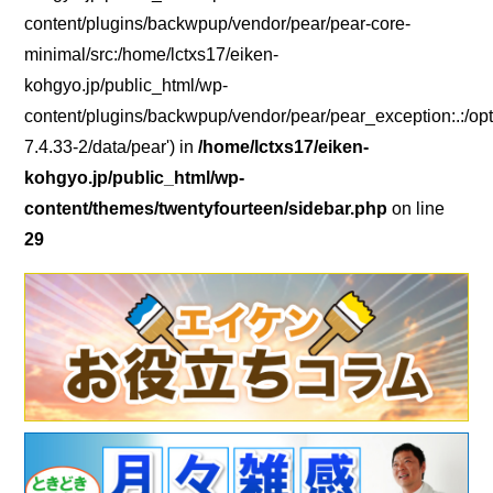
content/plugins/backwpup/vendor/pear/pear-core-
minimal/src:/home/lctxs17/eiken-
kohgyo.jp/public_html/wp-
content/plugins/backwpup/vendor/pear/pear_exception:.:/opt
7.4.33-2/data/pear') in
/home/lctxs17/eiken-
kohgyo.jp/public_html/wp-
content/themes/twentyfourteen/sidebar.php
on line
29