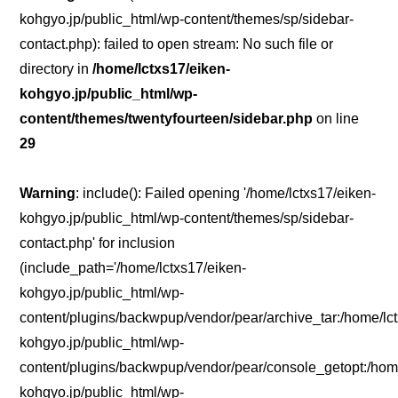
kohgyo.jp/public_html/wp-content/themes/sp/sidebar-
contact.php): failed to open stream: No such file or
directory in
/home/lctxs17/eiken-
kohgyo.jp/public_html/wp-
content/themes/twentyfourteen/sidebar.php
on line
29
Warning
: include(): Failed opening '/home/lctxs17/eiken-
kohgyo.jp/public_html/wp-content/themes/sp/sidebar-
contact.php' for inclusion
(include_path='/home/lctxs17/eiken-
kohgyo.jp/public_html/wp-
content/plugins/backwpup/vendor/pear/archive_tar:/home/lc
kohgyo.jp/public_html/wp-
content/plugins/backwpup/vendor/pear/console_getopt:/home
kohgyo.jp/public_html/wp-