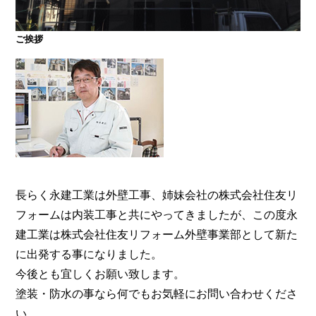
ご挨拶
大阪・奈良で屋根塗装・外壁塗装・防水工事をお考
えの方は塗装専門店の株式会社住友リフォーム外壁
事業部へ。【電話：0800-200-5246/受付：8時～20
時土日対応】メール相談・御見積り依頼は24時間受
付。『後悔しない塗り替えガイドブック』無料進呈
中。
長らく永建工業は外壁工事、姉妹会社の株式会社住友リ
フォームは内装工事と共にやってきましたが、この度永
建工業は株式会社住友リフォーム外壁事業部として新た
に出発する事になりました。
今後とも宜しくお願い致します。
塗装・防水の事なら何でもお気軽にお問い合わせくださ
い。