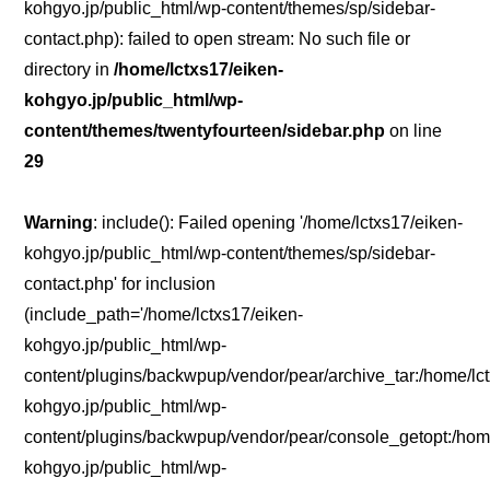
kohgyo.jp/public_html/wp-content/themes/sp/sidebar-
contact.php): failed to open stream: No such file or
directory in
/home/lctxs17/eiken-
kohgyo.jp/public_html/wp-
content/themes/twentyfourteen/sidebar.php
on line
29
Warning
: include(): Failed opening '/home/lctxs17/eiken-
kohgyo.jp/public_html/wp-content/themes/sp/sidebar-
contact.php' for inclusion
(include_path='/home/lctxs17/eiken-
kohgyo.jp/public_html/wp-
content/plugins/backwpup/vendor/pear/archive_tar:/home/lc
kohgyo.jp/public_html/wp-
content/plugins/backwpup/vendor/pear/console_getopt:/home
kohgyo.jp/public_html/wp-