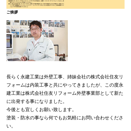
ご挨拶
大阪・奈良で屋根塗装・外壁塗装・防水工事をお考
えの方は塗装専門店の株式会社住友リフォーム外壁
事業部へ。【電話：0800-200-5246/受付：8時～20
時土日対応】メール相談・御見積り依頼は24時間受
付。『後悔しない塗り替えガイドブック』無料進呈
中。
長らく永建工業は外壁工事、姉妹会社の株式会社住友リ
フォームは内装工事と共にやってきましたが、この度永
建工業は株式会社住友リフォーム外壁事業部として新た
に出発する事になりました。
今後とも宜しくお願い致します。
塗装・防水の事なら何でもお気軽にお問い合わせくださ
い。