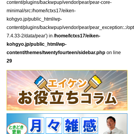
content/plugins/backwpup/vendor/pear/pear-core-
minimal/src:/home/lctxs17/eiken-
kohgyo.jp/public_html/wp-
content/plugins/backwpup/vendor/pear/pear_exception:.:/opt
7.4.33-2/data/pear') in
/home/lctxs17/eiken-
kohgyo.jp/public_html/wp-
content/themes/twentyfourteen/sidebar.php
on line
29